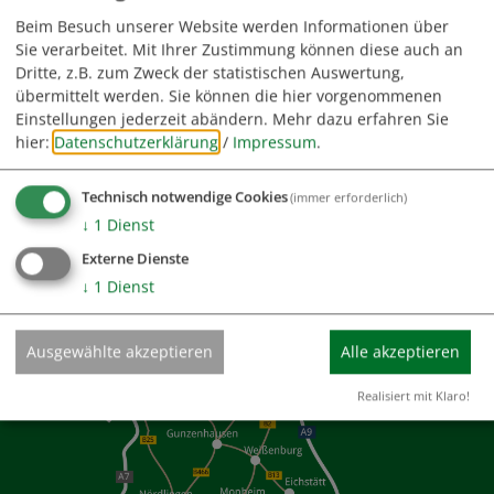
Beim Besuch unserer Website werden Informationen über
Sie verarbeitet. Mit Ihrer Zustimmung können diese auch an
Dritte, z.B. zum Zweck der statistischen Auswertung,
GEMEINDE BUCHDORF
übermittelt werden. Sie können die hier vorgenommenen
Rathausplatz 1 | 86675 Buchdorf
Einstellungen jederzeit abändern.
Mehr dazu erfahren Sie
Fax: 09099/1431
hier:
Datenschutzerklärung
/
Impressum
.
09099/1261
Technisch notwendige Cookies
(immer erforderlich)
↓
1
Dienst
info@gemeinde-buchdorf.de
Externe Dienste
↓
1
Dienst
Ausgewählte akzeptieren
Alle akzeptieren
Realisiert mit Klaro!