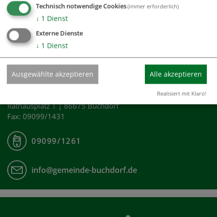
Technisch notwendige Cookies
(immer erforderlich)
↓
1
Dienst
Externe Dienste
↓
1
Dienst
Ausgewählte akzeptieren
Alle akzeptieren
Realisiert mit Klaro!
GEMEINDE BUCHDORF
Rathausplatz 1 | 86675 Buchdorf
Fax: 09099/1431
09099/1261
info@gemeinde-buchdorf.de