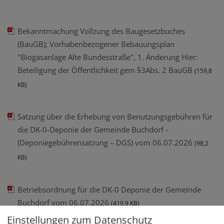
Bekanntmachung Vollzung des Baugesetzbuches
(BauGB); Vorhabenbezogener Bebauungsplan
"Biogasanlage Alte Bundesstraße", 1. Änderung Hier:
Beteiligung der Öffentlichkeit gem §3Abs. 2 BauGB
(159,8
KB)
Satzung über die Erhebung von Benutzungsgebühren für
die DK-0-Deponie der Gemeinde Buchdorf -
(Deponiegebührensatzung – DGS) vom 06.07.2026
(98,2
KB)
Betriebsordnung für die DK-0 Deponie der Gemeinde
Buchdorf vom 06.07.2026
(419,9 KB)
Einstellungen zum Datenschutz