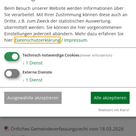
Haushaltssatzung 2026
(115,6 KB)
Beim Besuch unserer Website werden Informationen über
Sie verarbeitet. Mit Ihrer Zustimmung können diese auch an
Bekanntmachung der Haushalssatzung 2026
(96,4 KB)
Dritte, z.B. zum Zweck der statistischen Auswertung,
übermittelt werden. Sie können die hier vorgenommenen
Einstellungen jederzeit abändern.
Mehr dazu erfahren Sie
Bekanntmachung Vollzug des Baugesetzbuches (BauGB),
hier:
Datenschutzerklärung
/
Impressum
.
Vorhabenbezogner Bebauungsplan "Biogasanlage Alte
Bundesstraße", 1. Änderung
(184,3 KB)
Technisch notwendige Cookies
(immer erforderlich)
↓
1
Dienst
Externe Dienste
Bekanntmachung der Bodenrichtwerte 2026 Buchdorf
↓
1
Dienst
(21,9 KB)
Ausgewählte akzeptieren
Alle akzeptieren
Geschäftsordnung Gemeinderat Buchdorf vom
18.05.2026
(196,1 KB)
Realisiert mit Klaro!
Örtliches Gemeindeverfassungsrecht vom 18.05.2026