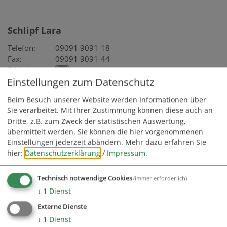
Schlipf Lara
Telefon:
09091 9091-18
Fax:
09091 9091-44
E-Mail:
Einstellungen zum Datenschutz
Zimmer:
106 / Rathaus Buchdorf
Beim Besuch unserer Website werden Informationen über
Fachbereich 1: Hauptamt - Geschäftsleitung
Sie verarbeitet. Mit Ihrer Zustimmung können diese auch an
Dritte, z.B. zum Zweck der statistischen Auswertung,
Aufgaben
übermittelt werden. Sie können die hier vorgenommenen
Einstellungen jederzeit abändern.
Mehr dazu erfahren Sie
Amtsblatt in der Donauwörther Zeitung
hier:
Datenschutzerklärung
/
Impressum
.
Gemeinde-/Stadtratssitzung; Erstellung einer Niederschrift
Gemeinde-/Stadtratssitzung; Vorbereitung
Hausnummernzuteilung
Technisch notwendige Cookies
(immer erforderlich)
↓
1
Dienst
Externe Dienste
GEMEINDE BUCHDORF
↓
1
Dienst
Rathausplatz 1 | 86675 Buchdorf