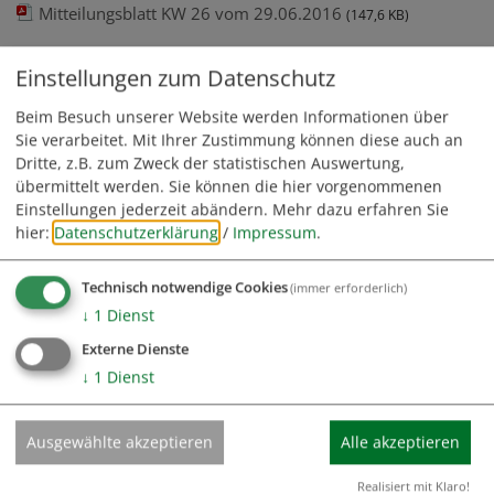
Mitteilungsblatt KW 26 vom 29.06.2016
(147,6 KB)
Einstellungen zum Datenschutz
Mitteilungsblatt KW 25 vom 22.06.2016
Beim Besuch unserer Website werden Informationen über
Mitteilungsblatt KW 25 vom 22.06.2016
(119,7 KB)
Sie verarbeitet. Mit Ihrer Zustimmung können diese auch an
Dritte, z.B. zum Zweck der statistischen Auswertung,
übermittelt werden. Sie können die hier vorgenommenen
Mitteilungsblatt KW 24 vom 15.06.2016
Einstellungen jederzeit abändern.
Mehr dazu erfahren Sie
Mitteilungsblatt KW 24 vom 15.06.2016
hier:
Datenschutzerklärung
/
Impressum
.
(132,1 KB)
Technisch notwendige Cookies
(immer erforderlich)
Mitteilungsblatt KW 23 vom 08.06.2016
↓
1
Dienst
Mitteilungsblatt KW 23 vom 08.06.2016
(128,8 KB)
Externe Dienste
↓
1
Dienst
Mitteilungsblatt KW 22 vom 01.06.2016
Ausgewählte akzeptieren
Alle akzeptieren
Mitteilungsblatt KW 22 vom 01.06.2016
(133,1 KB)
Realisiert mit Klaro!