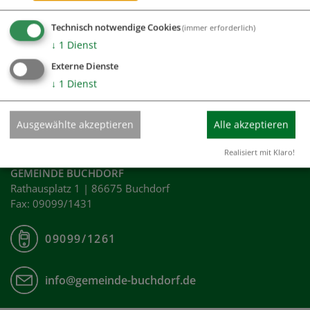
Technisch notwendige Cookies
(immer erforderlich)
↓
1
Dienst
Externe Dienste
Ich habe die
Datenschutzerklärung gelesen
und bin damit
↓
1
Dienst
einverstanden.*
*) Pflichtfeld
Senden
Ausgewählte akzeptieren
Alle akzeptieren
Realisiert mit Klaro!
GEMEINDE BUCHDORF
Rathausplatz 1 | 86675 Buchdorf
Fax: 09099/1431
09099/1261
info@gemeinde-buchdorf.de