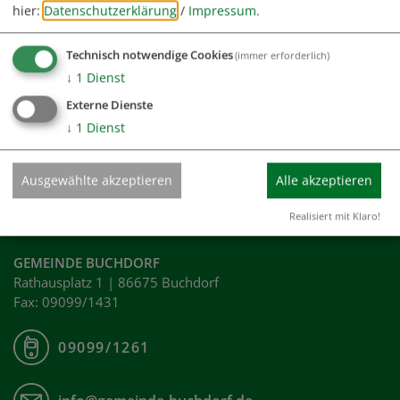
hier:
Datenschutzerklärung
/
Impressum
.
Technisch notwendige Cookies
(immer erforderlich)
↓
1
Dienst
Externe Dienste
↓
1
Dienst
Ich habe die
Datenschutzerklärung gelesen
und bin damit
einverstanden.*
Ausgewählte akzeptieren
Alle akzeptieren
*) Pflichtfeld
Senden
Realisiert mit Klaro!
GEMEINDE BUCHDORF
Rathausplatz 1 | 86675 Buchdorf
Fax: 09099/1431
09099/1261