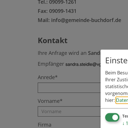
Tel.: 09099-1261
Fax: 09099-1431
Mail: info@gemeinde-buchdorf.de
Kontakt
Ihre Anfrage wird an
Sandra Steidle
we
Einst
Empfänger
Beim Besuc
Anrede*
Ihrer Zust
statistisc
vorgenomm
hier:
Date
Vorname*
Te
↓
Firma