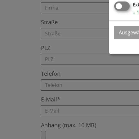
Ex
↓
Straße
Ausgewä
PLZ
Telefon
E-Mail*
Anhang (max. 10 MB)