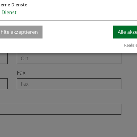
terne Dienste
1
Dienst
hlte akzeptieren
Alle akz
Realisi
Ort
Fax