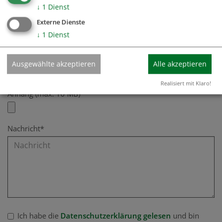
↓
1
Dienst
Fax
Externe Dienste
↓
1
Dienst
E-Mail*
Ausgewählte akzeptieren
Alle akzeptieren
Realisiert mit Klaro!
Anhang (max. 10 MB)
Nachricht*
Ich habe die
Datenschutzerklärung gelesen
und bin