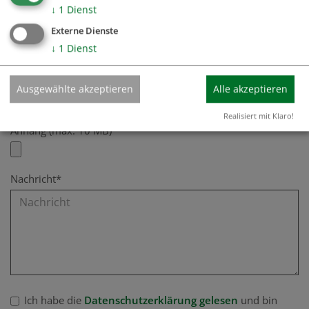
↓
1
Dienst
Fax
Externe Dienste
↓
1
Dienst
E-Mail*
Ausgewählte akzeptieren
Alle akzeptieren
Realisiert mit Klaro!
Anhang (max. 10 MB)
Nachricht*
Ich habe die
Datenschutzerklärung gelesen
und bin