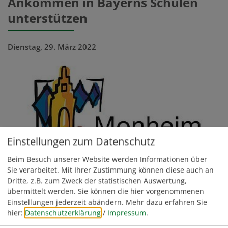
Ankommen in Bayerns Schulen
unterstützen
Dienstag, 29. März 2022
Einstellungen zum Datenschutz
Beim Besuch unserer Website werden Informationen über
Sie verarbeitet. Mit Ihrer Zustimmung können diese auch an
Das Bayerische Staatsministerium für Unterricht und Kultus
Dritte, z.B. zum Zweck der statistischen Auswertung,
richtet Pädagogische Willkommensgruppen ein, die ein
übermittelt werden. Sie können die hier vorgenommenen
tages- bzw. wochenstrukturierendes Angebot bilden und den
Einstellungen jederzeit abändern.
Mehr dazu erfahren Sie
Bedürfnissen der geflohenen Kinder und Jugendlichen
hier:
Datenschutzerklärung
/
Impressum
.
Rechnung tragen sollen.